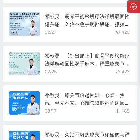
祁献灵：筋骨平衡松解疗法详解顽固性
偏头痛，久治不愈手腕部酸痛、抓握无
力诊断与治疗！
02/27
426
祁献灵：【针出痛止】筋骨平衡松解疗
法详解顽固性双手麻木，严重膝关节疼
痛、屈曲困难、走路无力诊断与治疗
02/25
423
祁献灵：膝关节蹲起困难，心烦、焦
虑，坐立不安、心慌气短胸闷的病因病
机与诊治!
08/17
488
祁献灵：久治不愈的膝关节疼痛病与严