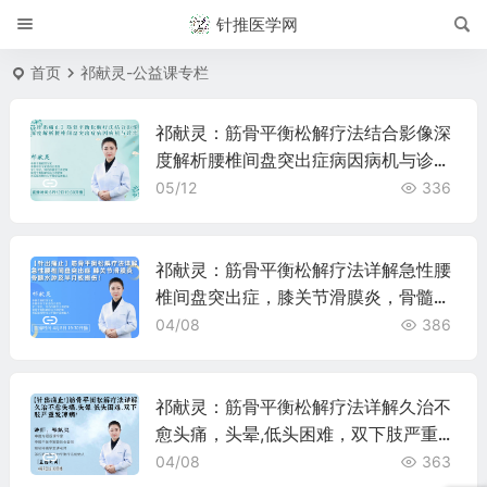
针推医学网
首页
祁献灵-公益课专栏
祁献灵：筋骨平衡松解疗法结合影像深
度解析腰椎间盘突出症病因病机与诊
治！
05/12
336
祁献灵：筋骨平衡松解疗法详解急性腰
椎间盘突出症，膝关节滑膜炎，骨髓水
肿及半月板损伤！
04/08
386
祁献灵：筋骨平衡松解疗法详解久治不
愈头痛，头晕,低头困难，双下肢严重发
凉病！
04/08
363