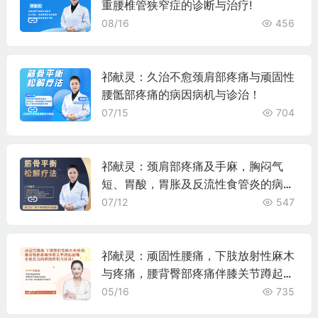
重腰椎管狭窄症的诊断与治疗!
08/16
456
祁献灵：久治不愈颈肩部疼痛与顽固性
腰骶部疼痛的病因病机与诊治！
07/15
704
祁献灵：颈肩部疼痛及手麻，胸闷气
短、胃酸，胃胀及反流性食管炎的病因
病机与诊治！
07/12
547
祁献灵：顽固性腰痛，下肢放射性麻木
与疼痛，腰背臀部疼痛伴膝关节蹲起困
难、全身乏力的病因病机与诊治！
05/16
735