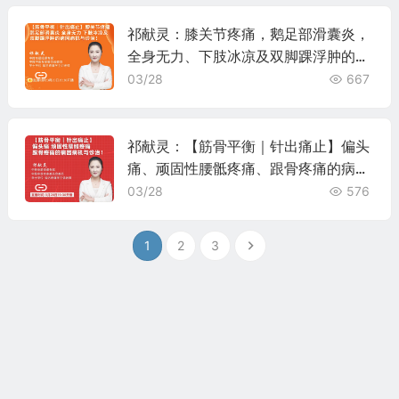
祁献灵：膝关节疼痛，鹅足部滑囊炎，
全身无力、下肢冰凉及双脚踝浮肿的病
因病机与诊治！
03/28
667
祁献灵：【筋骨平衡｜针出痛止】偏头
痛、顽固性腰骶疼痛、跟骨疼痛的病因
病机与诊治！
03/28
576
1
2
3