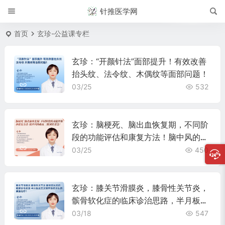
针推医学网
首页
玄珍-公益课专栏
玄珍：“开颜针法”面部提升！有效改善
抬头纹、法令纹、木偶纹等面部问题！
03/25
532
玄珍：脑梗死、脑出血恢复期，不同阶
段的功能评估和康复方法！脑中风的临
床二级预防要点！
03/25
450
玄珍：膝关节滑膜炎，膝骨性关节炎，
髌骨软化症的临床诊治思路，半月板及
交叉韧带损伤术后的康复治疗！
03/18
547