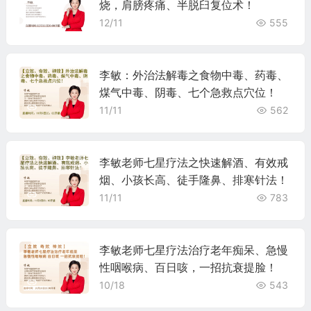
烧，肩膀疼痛、半脱臼复位术！
12/11
555
李敏：外治法解毒之食物中毒、药毒、
煤气中毒、阴毒、七个急救点穴位！
11/11
562
李敏老师七星疗法之快速解酒、有效戒
烟、小孩长高、徒手隆鼻、排寒针法！
11/11
783
李敏老师七星疗法治疗老年痴呆、急慢
性咽喉病、百日咳，一招抗衰提脸！
10/18
543