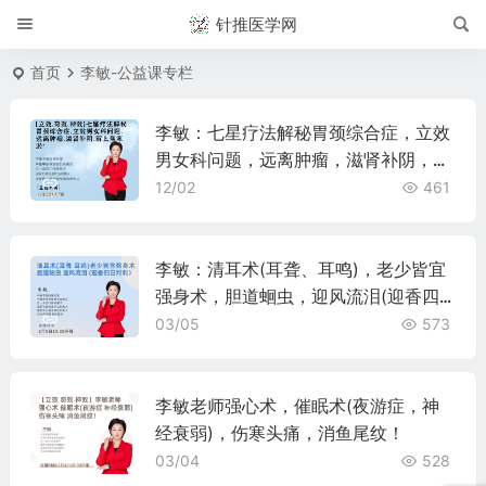
针推医学网
首页
李敏-公益课专栏
李敏：七星疗法解秘胃颈综合症，立效
男女科问题，远离肿瘤，滋肾补阴，解
上焦寒淤！
12/02
461
李敏：清耳术(耳聋、耳鸣)，老少皆宜
强身术，胆道蛔虫，迎风流泪(迎香四
白对刺）
03/05
573
李敏老师强心术，催眠术(夜游症，神
经衰弱)，伤寒头痛，消鱼尾纹！
03/04
528