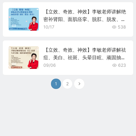
【立效、奇效、神效】李敏老师讲解绝
密补肾阳、面肌痉挛、脱肛、脱发、斑
秃！
10/17
538
【立效、奇效、神效】李敏老师讲解祛
痘、美白、祛斑、头晕目眩、顽固抽筋
绝技！
09/06
623
1
2