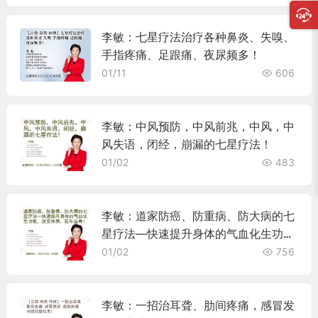
李敏：七星疗法治疗各种鼻炎、失嗅、
手指疼痛、足跟痛、夜尿频多！
01/11
606
李敏：中风预防，中风前兆，中风，中
风失语，闭经，崩漏的七星疗法！
01/02
483
李敏：道家防癌、防重病、防大病的七
星疗法—快速提升身体的气血化生功
能，改变体质，延年益寿！
01/02
756
李敏：一招治耳聋、肋间疼痛，感冒发