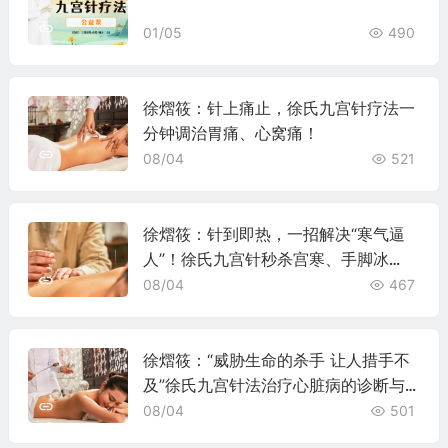
01/05
490
徐熠筱：针上痛止，徐氏九宫针疗法一
分钟调治胃痛、心窝痛！
08/04
521
徐熠筱：针到即热，一招解决“寒气逼
人”！徐氏九宫针秒杀宫寒、手脚冰
凉！
08/04
467
徐熠筱：“威胁生命的杀手 让人措手不
及”徐氏九宫针法治疗心脏病的诊断与
治疗！
08/04
501