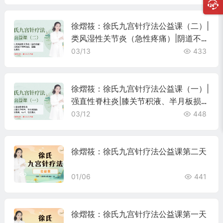
徐熠筱：徐氏九宫针疗法公益课（二）|
类风湿性关节炎（急性疼痛）|阴道不规
则出血、崩漏 |泄泻
03/13
433
徐熠筱：徐氏九宫针疗法公益课（一）|
强直性脊柱炎|膝关节积液、半月板损
伤|粉刺、闭口、毛孔粗大
03/12
448
徐熠筱：徐氏九宫针疗法公益课第二天
01/06
441
徐熠筱：徐氏九宫针疗法公益课第一天