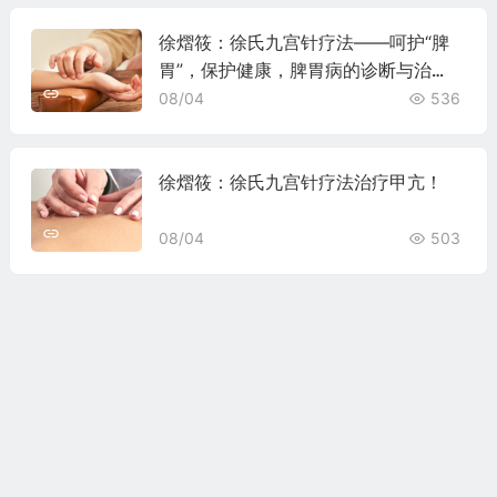
徐熠筱：徐氏九宫针疗法——呵护“脾
胃”，保护健康，脾胃病的诊断与治
疗！
08/04
536
徐熠筱：徐氏九宫针疗法治疗甲亢！
08/04
503