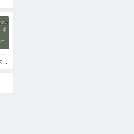
柔—
何强：掰开揉碎讲经
李连江：乾一针法6月
石立满
公益
方6月公益课第二天
公益课第二天
骨调理
鹰嘴滑
疼痛、
伤！