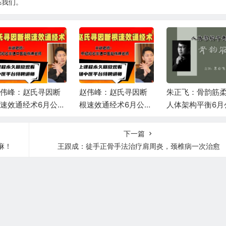
系我们。
伟峰：赵氏寻因断
赵伟峰：赵氏寻因断
朱正飞：骨韵筋
速效通经术6月公益
根速效通经术6月公益
人体架构平衡6月
播课第二场
直播课第一场
课第一天
下一篇
麻！
王跟成：徒手正骨手法治疗肩周炎，颈椎病一次治愈