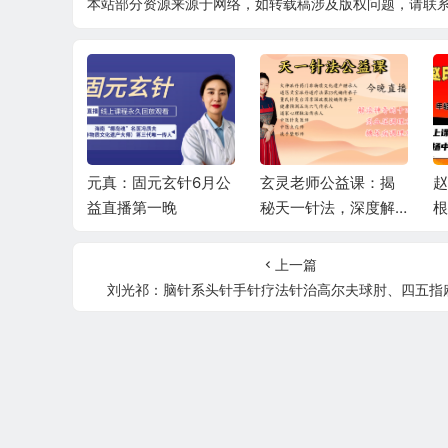
本站部分资源来源于网络，如转载稿涉及版权问题，请联
韵筋柔—
元真：固元玄针6月公
玄灵老师公益课：揭
赵
衡6月公益
益直播第一晚
秘天一针法，深度解
根
读十四正经，精讲高
直
血压、糖尿病调理秘
上一篇
籍
刘光祁：脑针系头针手针疗法针治高尔夫球肘、四五指