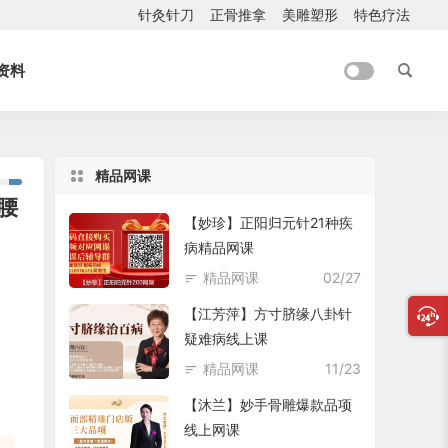
针灸针刀
正骨推拿
美雕塑形
特色疗法
资料
精品网课
腰
【妙珍】正阳归元针21种疾
病精品网课
精品网课
02/27
【江芳萍】方寸脐缘八卦针
疑难病线上课
精品网课
11/23
【沐兰】妙手骨雕爆款品项
线上网课