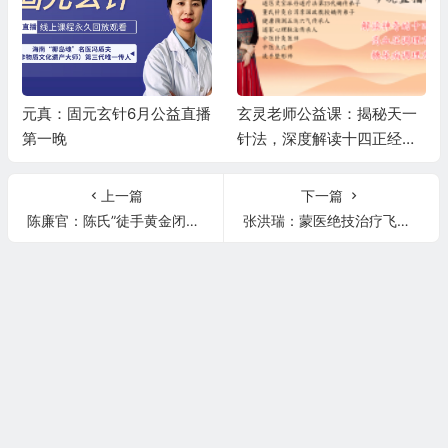
元真：固元玄针6月公益直播
玄灵老师公益课：揭秘天一
第一晚
针法，深度解读十四正经，
精讲高血压、糖尿病调理秘
籍
上一篇
下一篇
陈廉官：陈氏”徒手黄金闭合术“打造完美身材——收假胯宽！
张洪瑞：蒙医绝技治疗飞蚊症与老花眼———让眼睛 亮起来！