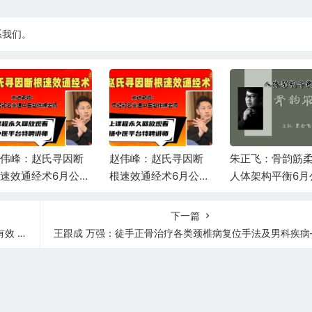
系我们。
伟峰：赵氏寻因断
赵伟峰：赵氏寻因断
朱正飞：骨韵筋
速效通经术6月公益
根速效通经术6月公益
人体架构平衡6月
播课第二场
直播课第一场
课第一天
下一篇
用“！
王跟成 万强：徒手正骨治疗各类颈椎病复位手法及男科疾病—阳痿早泄