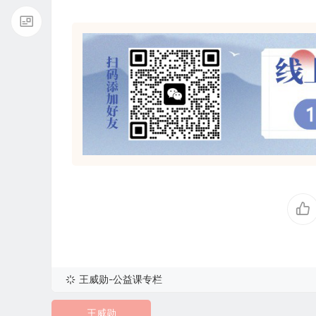
王威勋-公益课专栏
王威勋