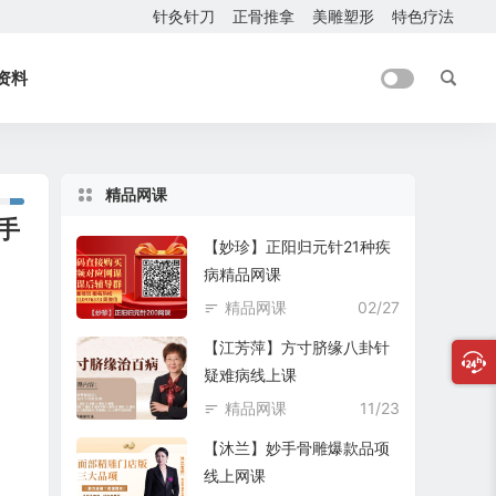
针灸针刀
正骨推拿
美雕塑形
特色疗法
资料
精品网课
手
【妙珍】正阳归元针21种疾
病精品网课
精品网课
02/27
【江芳萍】方寸脐缘八卦针
疑难病线上课
精品网课
11/23
【沐兰】妙手骨雕爆款品项
线上网课