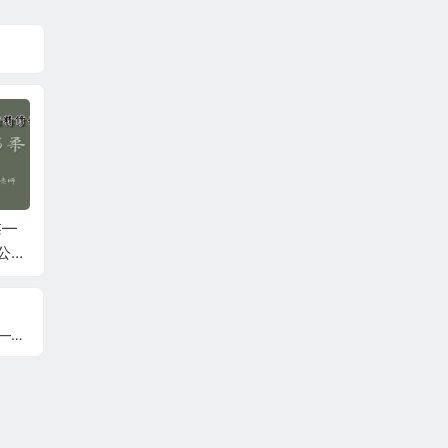
柔—
何强：掰开揉碎讲经
李连江：乾一针法6月
石立满
公益
方6月公益课第二天
公益课第二天
骨调理
鹰嘴滑
疼痛、
伤！
！