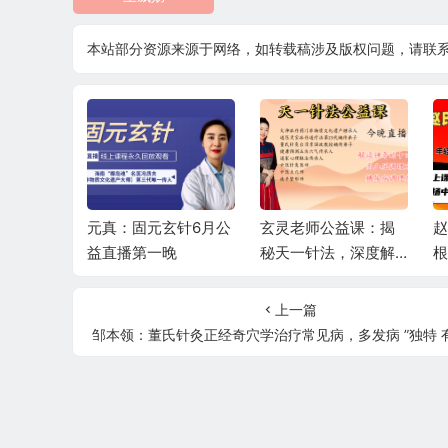
本站部分资源来源于网络，如转载稿涉及版权问题，请联
韵筋柔—
元真：固元玄针6月公
玄灵老师公益课：揭
赵
衡6月公益
益直播第一晚
秘天一针法，深度解
根
读十四正经，精讲高
直
血压、糖尿病调理秘
上一篇
籍
邹本领：董氏针灸正经奇穴学治疗常见病，多发病 ”独特 有效 灵活 实