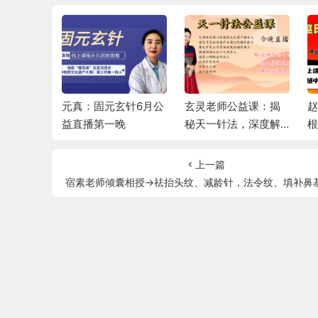
玄针6月公
玄灵老师公益课：揭
赵伟峰：赵氏寻因断
晚
秘天一针法，深度解
根速效通经术6月公益
读十四正经，精讲高
直播课第二场
血压、糖尿病调理秘
上一篇
籍
宿素老师倾囊相授→祛抬头纹、减龄针，法令纹、填补鼻基底