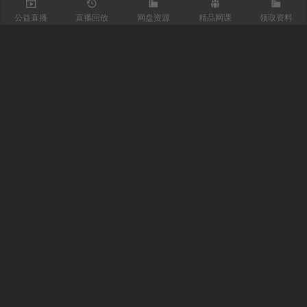
公益直播
直播回放
网盘资源
精品网课
领取资料
关注我们
有医知识库
每日医视频
我的微信
联系我们
魏主任