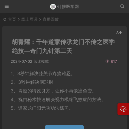
针推医学网
首页
线上网课
直播回放
胡青耀：千年道家传承龙门不传之医学
绝技—奇门九针第二天
2024-07-02
阅读模式
617
1、3秒钟解决膝关节疼痛难忍。
2、3秒钟解决网球肘
3、胃癌的特效良方，让你不再谈癌色变。
4、祝由秘术快速解决视力模糊飞蚊症的方法。
5、道家龙门阳元功功法练习。