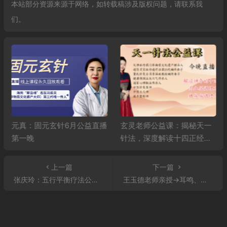
本站部分资源来源于网络，如转载稿涉及版权问题，请联系我
们。
元真：固元玄针6月公益直播
玄灵老师公益课：揭秘天一
第一晚
针法，深度解读十四正经，
精讲高血压、糖尿病调理秘
籍
上一篇
下一篇
张庆玲：五行平衡疗法公益直播课
王玉德老师亲授→耳鸣、手腕疼、偏头痛