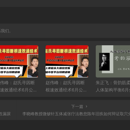
系我们。
伟峰：赵氏寻因断
赵伟峰：赵氏寻因断
朱正飞：骨韵筋
速效通经术6月公益
根速效通经术6月公益
人体架构平衡6月
播课第二场
直播课第一场
课第一天
下一篇
性漏尿
李晓峰教授微铍针五体减张疗法教您陈年旧疾如何辩证取穴分层治疗公益直播第二