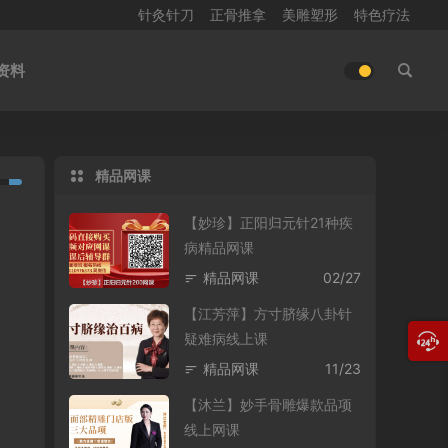
针灸针刀
正骨推拿
美雕塑形
特色疗法
资料
精品网课
【妙珍】正阳归元针21种疾
病精品网课
精品网课
02/27
【江芳萍】方寸脐缘八卦针
疑难病线上课
精品网课
11/23
【沐兰】妙手骨雕爆款品项
线上网课