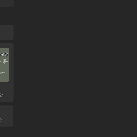
柔—
何强：掰开揉碎讲经
李连江：乾一针法6月
石立满
公益
方6月公益课第二天
公益课第二天
骨调理
鹰嘴滑
疼痛、
伤！
天