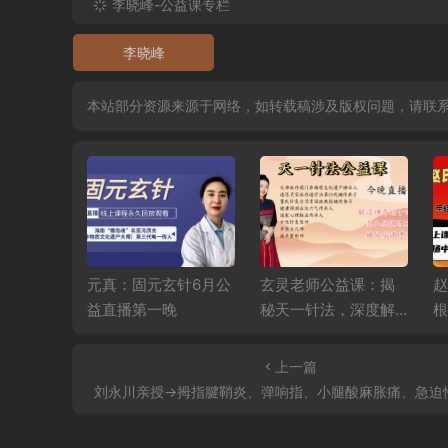
李晓峰-公益课专栏
李晓峰
本站部分资源来源于网络，如转载稿涉及版权问题，请联
韵筋柔—
元真：固元玄针6月公
玄灵老师公益课：揭
赵
衡6月公益
益直播第一晚
秘天一针法，深度解
根
读十四正经，精讲高
直
血压、糖尿病调理秘
上一篇
籍
刘永川亲授→拇指腱鞘炎、弹响指、小腿酸麻胀痛、急迫