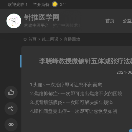
兰开斯特
34°
欢迎光临！
针推医学网
首页
公益
构建中医平台，推广中医技术！
首页
线上网课
直播回放
李晓峰教授微铍针五体减张疗法
2024-0
1.头痛~一次治疗即可让您不药而愈
2.焦虑抑郁症~一次即可走出焦虑不安的困境
3.项背肌筋膜炎~一次即可解决多年烦恼
4.腰椎间盘突出症~一次即可让您恢复如初