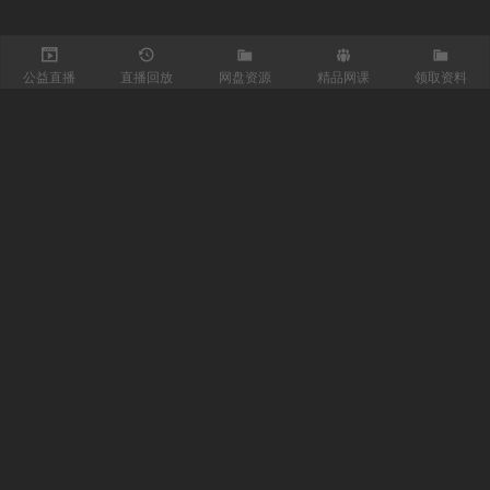
公益直播
直播回放
网盘资源
精品网课
领取资料
关注我们
有医知识库
每日医视频
我的微信
联系我们