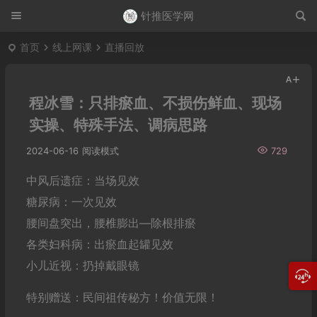
针推医学网
首页
线上网课
直播回放
程冰雪：只排瘀血、不损伤鲜血、现场
实操、特殊手法、调病思路
2024-06-16
阅读模式
729
中风后遗症：当场见效
糖尿病：一次见效
腰间盘突出，腰椎膨出—除根排瘀
各类妇科病：出瘀血起罐见效
小儿近视：扔掉戴眼镜
特别赠送：民间祖传秘方！价值无限！