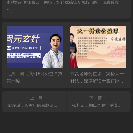
本站部分资源来源于网络，如转载稿涉及版权问题，请联系我
们。
元真：固元玄针6月公益直播
玄灵老师公益课：揭秘天一
第一晚
针法，深度解读十四正经，
精讲高血压、糖尿病调理秘
籍
上一篇
下一篇
郝琳琳：没有行医资格证也能开店 零基础也能创业开店的王炸技术第二天
柳邦金：柳氏金易疗法直播公益课(第二晚)