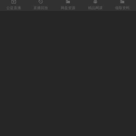
公益直播
直播回放
网盘资源
精品网课
领取资料
关注我们
有医知识库
每日医视频
我的微信
联系我们
魏主任