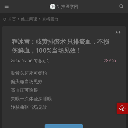
针推医学网
首页
线上网课
直播回放
程冰雪：岐黄排瘀术 只排瘀血，不损
伤鲜血，100%当场见效！
2024-06-06
阅读模式
590
股骨头坏死可签约
偏头痛当场见效
高血压可除根
失眠一次体验深睡眠
静脉曲张当场见效