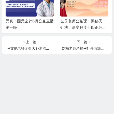
元真：固元玄针6月公益直播
玄灵老师公益课：揭秘天一
第一晚
针法，深度解读十四正经，
精讲高血压、糖尿病调理秘
籍
上一篇
下一篇
马文鹏老师金针大补术治疗自汗多汗，少汗不汗，感冒发烧+颈椎病同治！
刘梅老师亲授→打开面部气血开关，太阳穴凹陷，去鱼尾纹旺夫妻宫