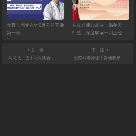
元真：固元玄针6月公益直播
玄灵老师公益课：揭秘天一
第一晚
针法，深度解读十四正经，
精讲高血压、糖尿病调理秘
籍
上一篇
下一篇
马龙飞：徒手耻骨闭合，调理漏尿，调理性冷淡
王耀岭老师徒手骨雕塑形治疗抬头纹，小V脸，面部松弛下垂！