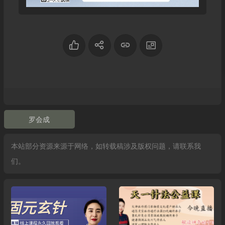
罗会成
本站部分资源来源于网络，如转载稿涉及版权问题，请联系我
们。