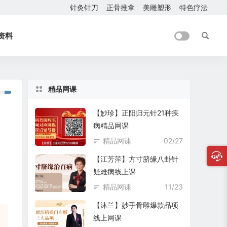
针灸针刀
正骨推拿
美雕塑形
特色疗法
资料
精品网课
【妙珍】正阳归元针21种疾
病精品网课
精品网课
02/27
【江芳萍】方寸脐缘八卦针
疑难病线上课
精品网课
11/23
【沐兰】妙手骨雕爆款品项
线上网课