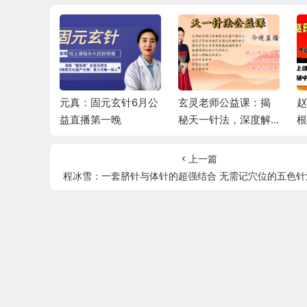
韵筋柔—
元真：固元玄针6月公
玄灵老师公益课：揭
赵
衡6月公益
益直播第一晚
秘天一针法，深度解
根
读十四正经，精讲高
直
血压、糖尿病调理秘
上一篇
籍
程冰雪：一套脐针与体针的超强结合 无需记穴位的五色针法 一次针刺10倍