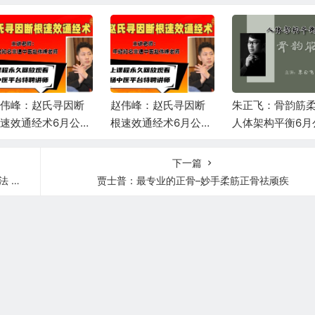
伟峰：赵氏寻因断
赵伟峰：赵氏寻因断
朱正飞：骨韵筋
速效通经术6月公益
根速效通经术6月公益
人体架构平衡6月
播课第二场
直播课第一场
课第一天
下一篇
疗效
贾士普：最专业的正骨–妙手柔筋正骨祛顽疾