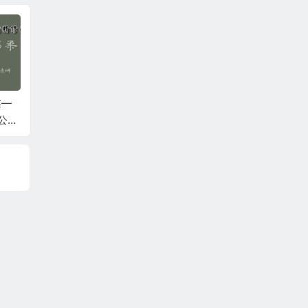
柔—
何强：掰开揉碎讲经
李连江：乾一针法6月
石立满
公益
方6月公益课第二天
公益课第二天
骨调理
鹰嘴滑
疼痛、
伤！