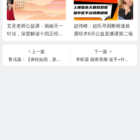
玄灵老师公益课：揭秘天一
赵伟峰：赵氏寻因断根速效
针法，深度解读十四正经，
通经术6月公益直播课第二场
精讲高血压、糖尿病调理秘
籍
上一篇
下一篇
鲁洺嘉：【身轻如燕，肤如凝脂】解密双下巴，瘦肚子，当场见效！
李昕晏 靓骨美雕 徒手+针雕打造小V脸 第二晚