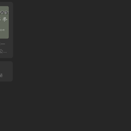
柔—
何强：掰开揉碎讲经
李连江：乾一针法6月
石立满
公益
方6月公益课第二天
公益课第二天
骨调理
鹰嘴滑
疼痛、
伤！
秘