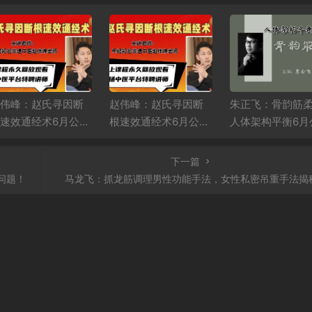
伟峰：赵氏寻因断
赵伟峰：赵氏寻因断
朱正飞：骨韵筋
速效通经术6月公益
根速效通经术6月公益
人体架构平衡6月
播课第二场
直播课第一场
课第一天
下一篇
问题！
马龙飞：抓龙筋调理男性功能手法，女性私密吊重手法揭