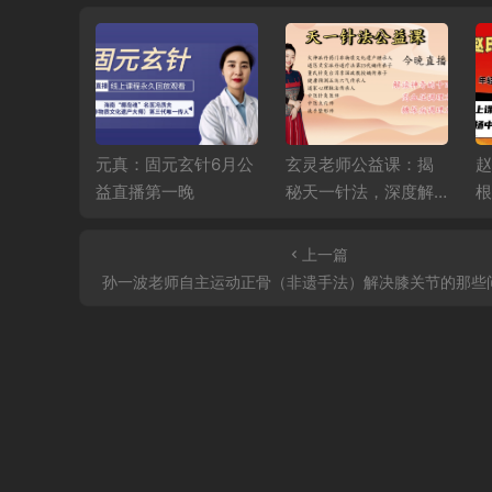
韵筋柔—
元真：固元玄针6月公
玄灵老师公益课：揭
赵
衡6月公益
益直播第一晚
秘天一针法，深度解
根
读十四正经，精讲高
直
血压、糖尿病调理秘
上一篇
籍
孙一波老师自主运动正骨（非遗手法）解决膝关节的那些