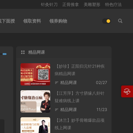
针灸针刀
正骨推拿
美雕塑形
特色疗法
线下面授
领取资料
领券购物
精品网课
【妙珍】正阳归元针21种疾
病精品网课
精品网课
02/27
【江芳萍】方寸脐缘八卦针
疑难病线上课
精品网课
11/23
【沐兰】妙手骨雕爆款品项
线上网课