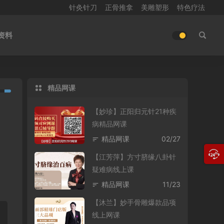
针灸针刀
正骨推拿
美雕塑形
特色疗法
资料
精品网课
【妙珍】正阳归元针21种疾
病精品网课
精品网课
02/27
【江芳萍】方寸脐缘八卦针
疑难病线上课
精品网课
11/23
【沐兰】妙手骨雕爆款品项
线上网课