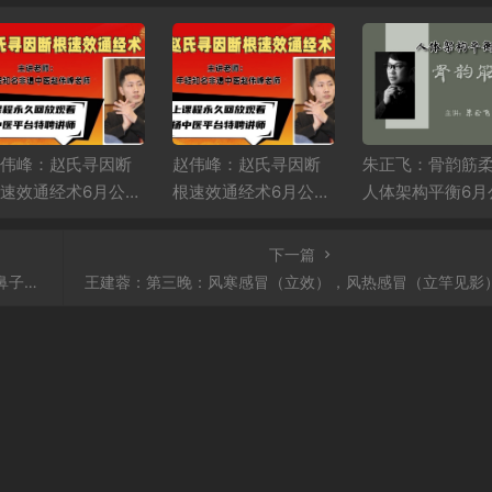
伟峰：赵氏寻因断
赵伟峰：赵氏寻因断
朱正飞：骨韵筋
速效通经术6月公益
根速效通经术6月公益
人体架构平衡6月
播课第二场
直播课第一场
课第一天
下一篇
见影）
王建蓉：第三晚：风寒感冒（立效），风热感冒（立竿见影），嗓子痒（秒杀），流清鼻（立竿见影