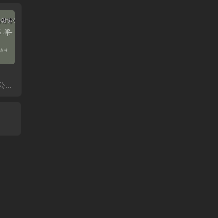
柔—
何强：掰开揉碎讲经
李连江：乾一针法6月
石立满
公益
方6月公益课第二天
公益课第二天
骨调理
鹰嘴滑
疼痛、
伤！
）