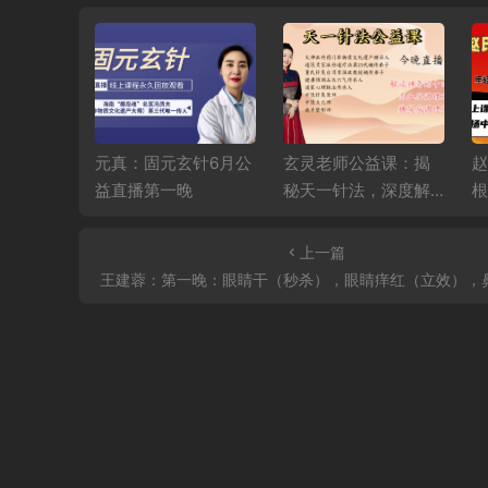
韵筋柔—
元真：固元玄针6月公
玄灵老师公益课：揭
赵
衡6月公益
益直播第一晚
秘天一针法，深度解
根
读十四正经，精讲高
直
血压、糖尿病调理秘
上一篇
籍
王建蓉：第一晚：眼睛干（秒杀），眼睛痒红（立效），鼻子干（神效），口干（立竿