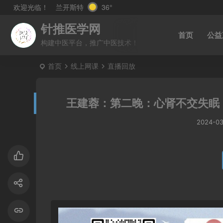
兰开斯特
36°
欢迎光临！
针推医学网
首页
公益
构建中医平台，推广中医技术！
首页
线上网课
直播回放
王建蓉：第二晚：心肾不交失眠
2024-0