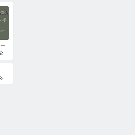
柔—
何强：掰开揉碎讲经
李连江：乾一针法6月
石立满
公益
方6月公益课第二天
公益课第二天
骨调理
鹰嘴滑
疼痛、
伤！
走