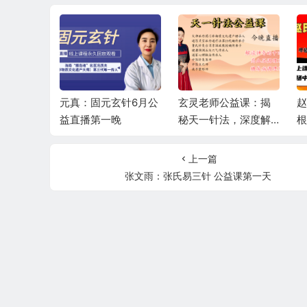
韵筋柔—
元真：固元玄针6月公
玄灵老师公益课：揭
赵
衡6月公益
益直播第一晚
秘天一针法，深度解
根
读十四正经，精讲高
直
血压、糖尿病调理秘
上一篇
籍
张文雨：张氏易三针 公益课第一天