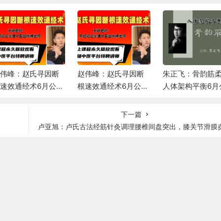
伟峰：赵氏寻因断
赵伟峰：赵氏寻因断
朱正飞：骨韵筋
速效通经术6月公益
根速效通经术6月公益
人体架构平衡6月
播课第二场
直播课第一场
课第一天
下一篇
卢亚旭：卢氏古法经筋针灸调理腰椎间盘突出，膝关节滑膜炎，高效，疗程短随治随