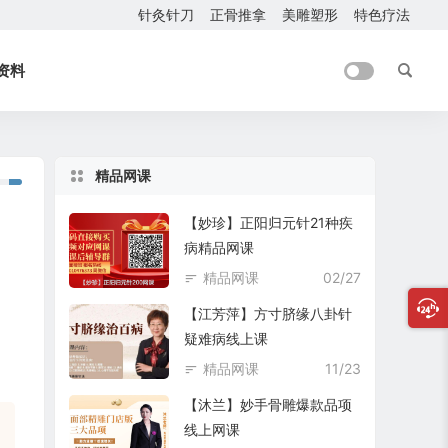
针灸针刀
正骨推拿
美雕塑形
特色疗法
资料
精品网课
【妙珍】正阳归元针21种疾
病精品网课
精品网课
02/27
【江芳萍】方寸脐缘八卦针
疑难病线上课
精品网课
11/23
【沐兰】妙手骨雕爆款品项
线上网课