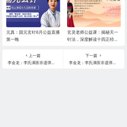
元真：固元玄针6月公益直播
玄灵老师公益课：揭秘天一
第一晚
针法，深度解读十四正经，
精讲高血压、糖尿病调理秘
籍
上一篇
下一篇
李金龙：李氏满医非遗弹指脉、满神针治疗眩晕、高血压！
李金龙：李氏满医非遗弹指脉、萨满神针秒杀乳腺增生！