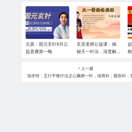
韵筋柔—
元真：固元玄针6月公
玄灵老师公益课：揭
赵
衡6月公益
益直播第一晚
秘天一针法，深度解
根
读十四正经，精讲高
直
血压、糖尿病调理秘
上一篇
籍
张庆玲：五行平衡疗法之心脑梗一针，缩胃针，眼疾针，颈椎病，脉诊，五行升降针，送万能护