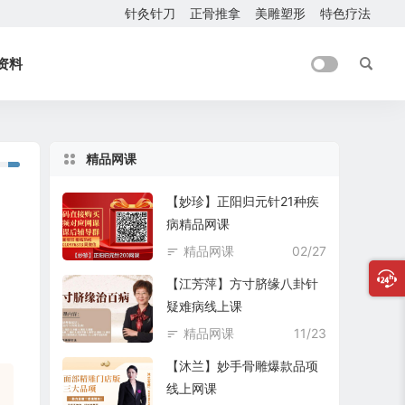
针灸针刀
正骨推拿
美雕塑形
特色疗法
资料
精品网课
【妙珍】正阳归元针21种疾
病精品网课
精品网课
02/27
【江芳萍】方寸脐缘八卦针
疑难病线上课
精品网课
11/23
【沐兰】妙手骨雕爆款品项
线上网课