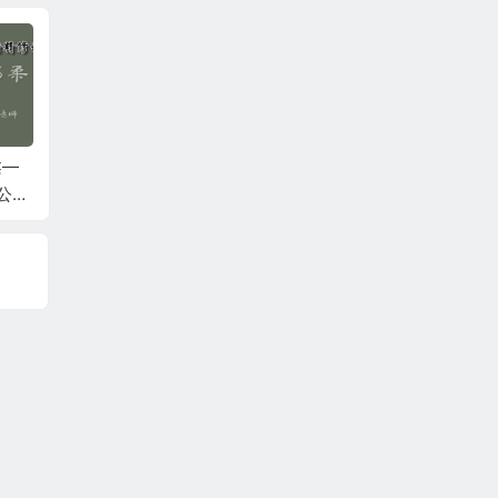
柔—
何强：掰开揉碎讲经
李连江：乾一针法6月
石立满
公益
方6月公益课第二天
公益课第二天
骨调理
鹰嘴滑
疼痛、
伤！