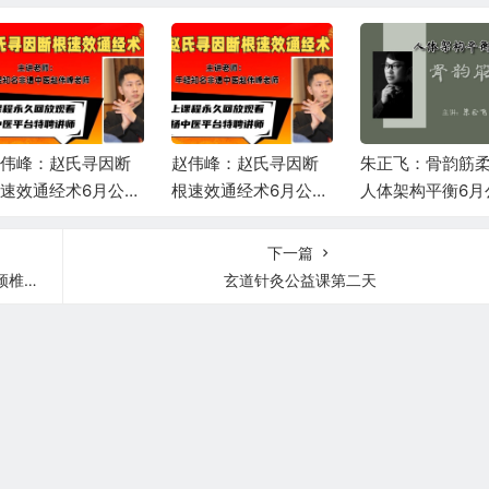
伟峰：赵氏寻因断
赵伟峰：赵氏寻因断
朱正飞：骨韵筋
速效通经术6月公益
根速效通经术6月公益
人体架构平衡6月
播课第二场
直播课第一场
课第一天
下一篇
胃方！
玄道针灸公益课第二天