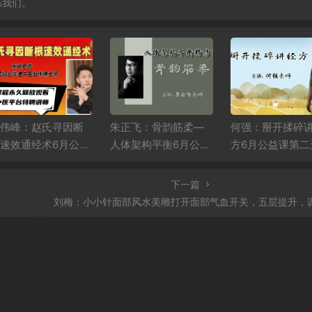
系我们。
赵伟峰：赵氏寻因断
朱正飞：骨韵筋柔—
何强：掰开揉碎
速效通经术6月公益
人体架构平衡6月公益
方6月公益课第二
直播课第一场
课第一天
下一篇
刘梅：小小针面部风水美雕打开面部气血开关，五层提升，调整太阳穴凹陷，旺夫妻宫，旺桃花