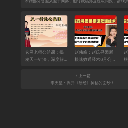
本站部分资源来源于网络，如转载稿涉及版权问题，请联
玄针6月公
玄灵老师公益课：揭
赵伟峰：赵氏寻因断
晚
秘天一针法，深度解
根速效通经术6月公益
根
读十四正经，精讲高
直播课第二场
血压、糖尿病调理秘
上一篇
籍
李天星：揭开《易经》神秘的面纱！