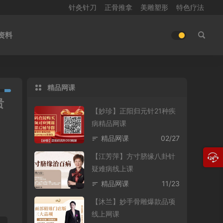
针灸针刀
正骨推拿
美雕塑形
特色疗法
资料
精品网课
贵
【妙珍】正阳归元针21种疾
病精品网课
精品网课
02/27
【江芳萍】方寸脐缘八卦针
疑难病线上课
精品网课
11/23
【沐兰】妙手骨雕爆款品项
线上网课