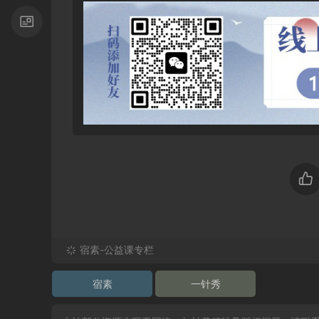
宿素-公益课专栏
宿素
一针秀