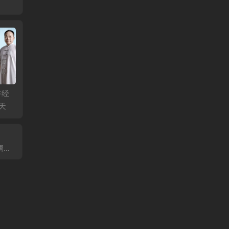
讲经
李连江：乾一针法6月
石立满：运动柔性正
元真：
天
公益课第二天
骨调理肘后痛与尺骨
益直播
鹰嘴滑囊炎、膝关节
疼痛、踝关节扭挫
伤！
运