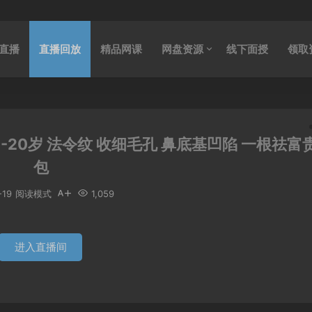
直播
直播回放
精品网课
网盘资源
线下面授
领取
-20岁 法令纹 收细毛孔 鼻底基凹陷 一根祛富
包
-19
阅读模式
1,059
进入直播间