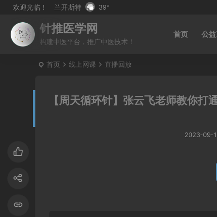
兰开斯特
39°
欢迎光临！
针推医学网
首页
公益
构建中医平台，推广中医技术！
首页
线上网课
直播回放
【周天循环针】张云飞老师教你打
2023-09-1