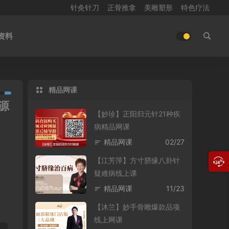
针灸针刀
正骨推拿
美雕塑形
特色疗法
资料
精品网课
源
【妙珍】正阳归元针21种疾
病精品网课
精品网课
02/27
【江芳萍】方寸脐缘八卦针
疑难病线上课
精品网课
11/23
【沐兰】妙手骨雕爆款品项
线上网课