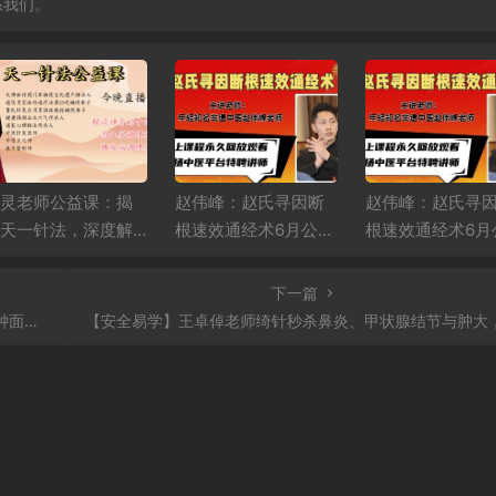
系我们。
赵伟峰：赵氏寻因断
赵伟峰：赵氏寻因断
朱正飞：骨韵筋
根速效通经术6月公益
根速效通经术6月公益
人体架构平衡6月
直播课第二场
直播课第一场
课第一天
下一篇
皱！
【安全易学】王卓倬老师绮针秒杀鼻炎、甲状腺结节与肿大，绮手2分钟面部提升