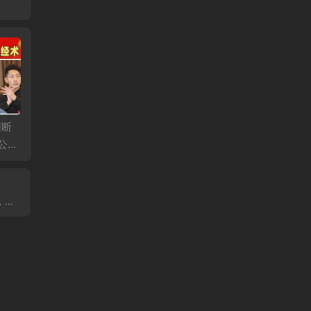
柔—
何强：掰开揉碎讲经
李连江：乾一针法6月
石立满
公益
方6月公益课第二天
公益课第二天
骨调理
鹰嘴滑
疼痛、
伤！
！