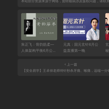
本站部分资源来源于网络，如转载稿涉及版权问题，请联
韵筋柔—
元真：固元玄针6月公
玄灵老师公益课：揭
衡6月公益
益直播第一晚
秘天一针法，深度解
读十四正经，精讲高
血压、糖尿病调理秘
上一篇
籍
【安全易学】王卓倬老师绮针秒杀牙痛、喉痛，远端一分钟面部提升除