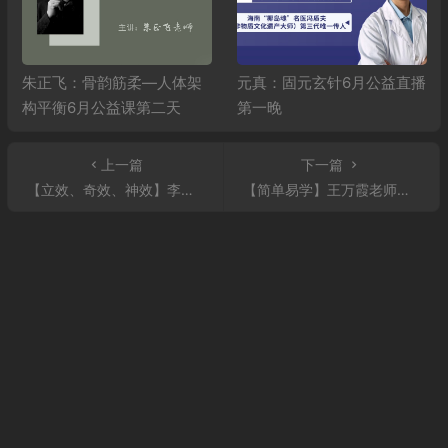
朱正飞：骨韵筋柔—人体架
元真：固元玄针6月公益直播
构平衡6月公益课第二天
第一晚
上一篇
下一篇
【立效、奇效、神效】李敏老师讲解祛痘、美白、祛斑、头晕目眩、顽固抽筋绝技！
【简单易学】王万霞老师八关骨脉诊一脉诊断与治疗脑瘤，鼻癌，咽喉癌！