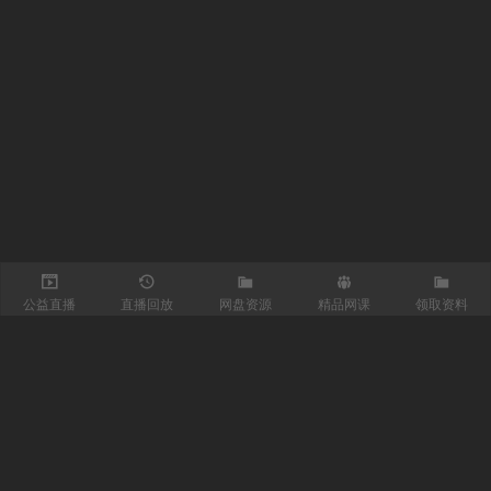
公益直播
直播回放
网盘资源
精品网课
领取资料
关注我们