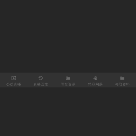
公益直播
直播回放
网盘资源
精品网课
领取资料
关注我们