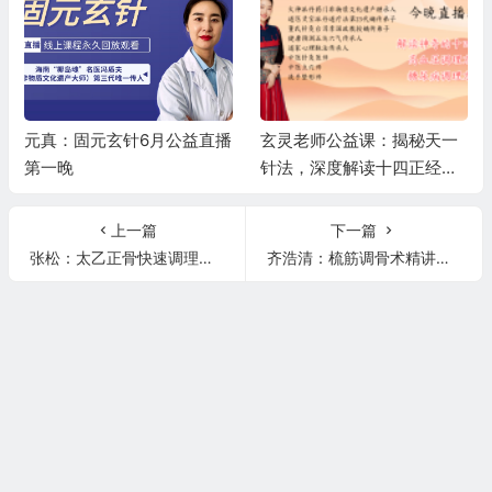
元真：固元玄针6月公益直播
玄灵老师公益课：揭秘天一
第一晚
针法，深度解读十四正经，
精讲高血压、糖尿病调理秘
籍
上一篇
下一篇
张松：太乙正骨快速调理头疼，偏头痛，月经不调！
齐浩清：梳筋调骨术精讲各种腰痛症的诊断及调理手法！