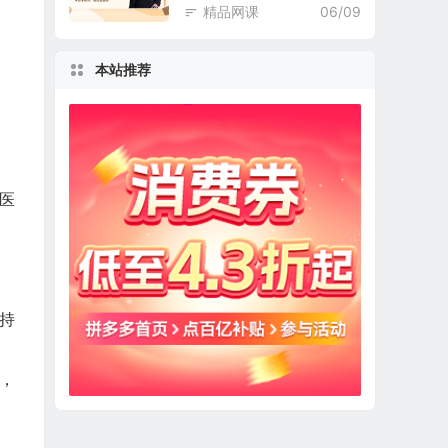
精品网课
06/09
本站推荐
医
持
，