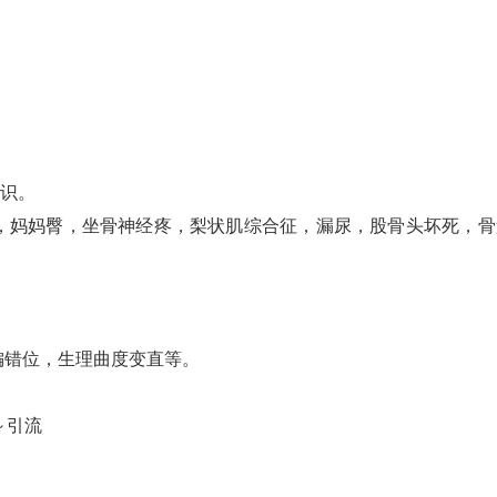
知识。
阔，妈妈臀，坐骨神经疼，梨状肌综合征，漏尿，股骨头坏死，骨
偏错位，生理曲度变直等。
～引流