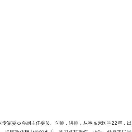
医专家委员会副主任委员。医师，讲师，从事临床医学22年，出
武，追随新化梅山派的水手，学习跌打损伤，正骨，针灸等民间