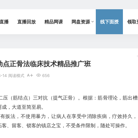
直播
直播回放
精品网课
网盘资源
线下面授
领取
动点正骨法临床技术精品推广班
8-14
阅读模式
656
二压（筋结点）三对抗（提气正骨）。根据：筋骨理论，筋出槽
呵成，大道至简至易。
没有扳法，不使用暴力，让病人在享受中消除疾病，疗效持久，
拓客、留客、锁客的镇店之宝，不受条件限制，随处可操作。