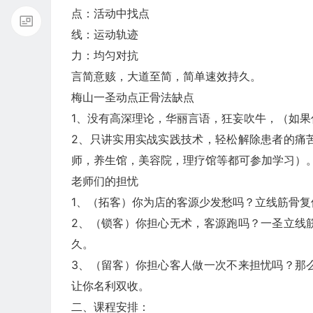
点：活动中找点
线：运动轨迹
力：均匀对抗
言简意赅，大道至简，简单速效持久。
梅山一圣动点正骨法缺点
1、没有高深理论，华丽言语，狂妄吹牛，（如
2、只讲实用实战实践技术，轻松解除患者的痛
师，养生馆，美容院，理疗馆等都可参加学习）
老师们的担忧
1、（拓客）你为店的客源少发愁吗？立线筋骨
2、（锁客）你担心无术，客源跑吗？一圣立线
久。
3、（留客）你担心客人做一次不来担忧吗？那
让你名利双收。
二、课程安排：