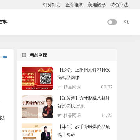
针灸针刀
正骨推拿
美雕塑形
特色疗法
资料
精品网课
【妙珍】正阳归元针21种疾
病精品网课
精品网课
02/27
【江芳萍】方寸脐缘八卦针
，
疑难病线上课
精品网课
11/23
以
【沐兰】妙手骨雕爆款品项
线上网课