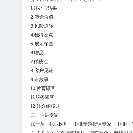
1.好处与结果
2.塑造价值
3.风险逆转
4.独特卖点
5.展示销量
6.赠品
7.稀缺性
8.客户见证
9.讲故事
10.教育顾客
11.服务顾客
12.转介绍模式
三、主讲专家
张一圣：执业医师，中推专题授课专家，中推中
＂武术之乡＂的神韵梅山～湖南新化，自幼习