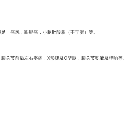
跟足，痛风，跟腱痛，小腿肚酸胀（不宁腿）等。
，膝关节前后左右疼痛，X形腿及O型腿，膝关节积液及弹响等。