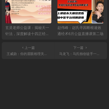
玄灵老师公益课：揭秘天一
赵伟峰：赵氏寻因断根速效
针法，深度解读十四正经，
通经术6月公益直播课第二场
精讲高血压、糖尿病调理秘
籍
上一篇
下一篇
王威勋：你的眉眼相理关乎你一生的运势，九宫五运风水美雕带你详细解密真人实操高低眉与眼皮下垂
马龙飞：马氏独创徒手一指私密手法、产后漏尿、痛经调理，简单手法一次当场见效！