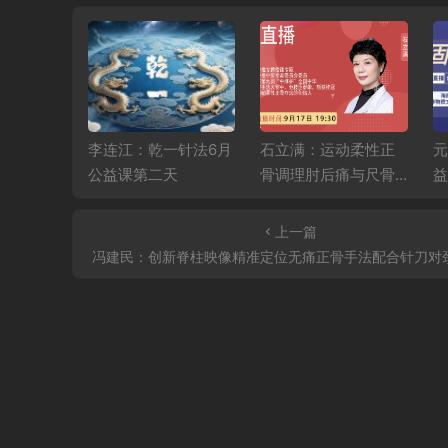
揉碎讲经
李连江：乾一针法6月
石立满：运动柔性正
元
课第二天
公益课第二天
骨调理肘后痛与尺骨
益
鹰嘴滑囊炎、膝关节
疼痛、踝关节扭挫
上一篇
伤！
冯建民：创新脊柱映像精准定位无痛正骨手法配合针刀对颈源性头痛的诊断和