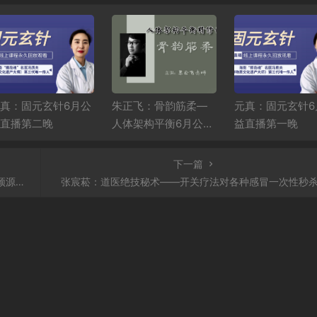
真：固元玄针6月公
朱正飞：骨韵筋柔—
元真：固元玄针6
直播第二晚
人体架构平衡6月公益
益直播第一晚
课第二天
下一篇
治疗！
张宸菘：道医绝技秘术——开关疗法对各种感冒一次性秒