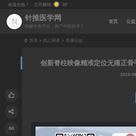
兰开斯特
35°
欢迎光临！
针推医学网
首页
公益
构建中医平台，推广中医技术！
首页
线上网课
直播回放
创新脊柱映像精准定位无痛正骨
2023-0