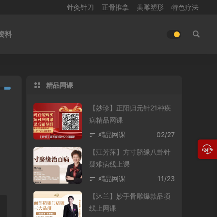
针灸针刀
正骨推拿
美雕塑形
特色疗法
资料
精品网课
【妙珍】正阳归元针21种疾
病精品网课
精品网课
02/27
【江芳萍】方寸脐缘八卦针
疑难病线上课
精品网课
11/23
【沐兰】妙手骨雕爆款品项
线上网课