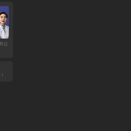
月公
玄灵老师公益课：揭
秘天一针法，深度解
读十四正经，精讲高
血压、糖尿病调理秘
籍
杀！