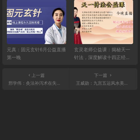
元真：固元玄针6月公益直播
玄灵老师公益课：揭秘天一
第一晚
针法，深度解读十四正经，
精讲高血压、糖尿病调理秘
籍
上一篇
下一篇
邢学伟：灸法补泻术在失眠中的应用！
王威勋：九宫五运风水美雕——新冠病毒发作期、后遗症的临床实战针方与中药方辨证论治！