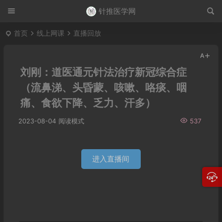
针推医学网
首页
线上网课
直播回放
刘刚：道医通元针法治疗新冠综合症
（流鼻涕、头昏蒙、咳嗽、咯痰、咽
痛、食欲下降、乏力、汗多）
2023-08-04
阅读模式
537
进入直播间