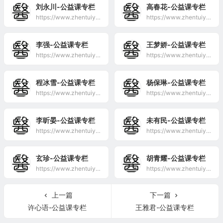
刘永川-公益课专栏
高春花-公益课专栏
https://www.zhentuiyixue.com/special/%e5%88%98%e6%b0%b8%e5%b7%9d-%e5%85%ac%e7%9b%8a%e8%af%be%e4%b8%93%e6%a0%8f
https://www.zhentuiyixue.com/special/%e9%ab%98%e6%98%a5%e8%8a%b1-%e5%85%ac%e7%9b%8a%e8%af%be%e4%b8%93%e6%a0%8f
李强-公益课专栏
王梦娇-公益课专栏
https://www.zhentuiyixue.com/special/%e6%9d%8e%e5%bc%ba-%e5%85%ac%e7%9b%8a%e8%af%be%e4%b8%93%e6%a0%8f
https://www.zhentuiyixue.com/special/%e7%8e%8b%e6%a2%a6%e5%a8%87-%e5%85%ac%e7%9b%8a%e8%af%be%e4%b8%93%e6%a0%8f
程冰雪-公益课专栏
杨保琳-公益课专栏
https://www.zhentuiyixue.com/special/%e7%a8%8b%e5%86%b0%e9%9b%aa-%e5%85%ac%e7%9b%8a%e8%af%be%e4%b8%93%e6%a0%8f
https://www.zhentuiyixue.com/special/%e6%9d%a8%e4%bf%9d%e7%90%b3-%e5%85%ac%e7%9b%8a%e8%af%be%e4%b8%93%e6%a0%8f
李昕晏-公益课专栏
未有民-公益课专栏
https://www.zhentuiyixue.com/special/%e6%9d%8e%e6%98%95%e6%99%8f-%e5%85%ac%e7%9b%8a%e8%af%be%e4%b8%93%e6%a0%8f
https://www.zhentuiyixue.com/special/%e6%9c%aa%e6%9c%89%e6%b0%91-%e5%85%ac%e7%9b%8a%e8%af%be%e4%b8%93%e6%a0%8f
玄珍-公益课专栏
胡青耀-公益课专栏
https://www.zhentuiyixue.com/special/%e7%8e%84%e7%8f%8d-%e5%85%ac%e7%9b%8a%e8%af%be%e4%b8%93%e6%a0%8f
https://www.zhentuiyixue.com/special/%e8%83%a1%e9%9d%92%e8%80%80-%e5%85%ac%e7%9b%8a%e8%af%be%e4%b8%93%e6%a0%8f
上一篇
下一篇
许心语-公益课专栏
王雅君-公益课专栏