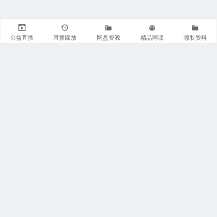
公益直播
直播回放
网盘资源
精品网课
领取资料
关注我们
有医知识库
每日医视频
我的微信
联系我们